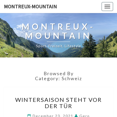
MONTREUX-MOUNTAIN
Togg
navig
MONTREUX-
MOUNTAIN
Sport, Freizeit, Lifestyle
Browsed By
Category:
Schweiz
W
WINTERSAISON STEHT VOR
I
DER TÜR
N
T
December 23, 2021
Gero