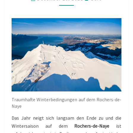
E
R
S
A
I
S
O
N
S
T
E
H
T
V
O
R
Traumhafte Winterbedingungen auf dem Rochers-de-
D
Naye
E
Das Jahr neigt sich langsam den Ende zu und die
R
T
Wintersaison auf dem
Rochers-de-Naye
ist
Ü